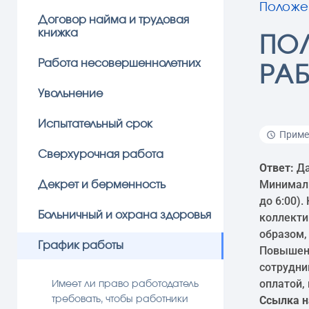
Положе
Договор найма и трудовая
книжка
ПО
Работа несовершеннолетних
РАБ
Увольнение
Испытательный срок
Пример
Сверхурочная работа
Ответ:
Да
Минималь
Декрет и берменность
до 6:00)
Больничный и охрана здоровья
коллекти
образом,
График работы
Повышенн
сотрудни
оплатой, 
Имеет ли право работодатель
Ссылка н
требовать, чтобы работники