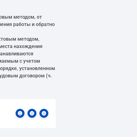
товым методом, от
нения работы и обратно
хтовым методом,
 места нахождения
танавливаются
маемым с учетом
порядке, установленном
рудовым договором (ч.