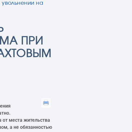
и увольнении на
Ь
МА ПРИ
ВАХТОВЫМ
дения
атно.
а от места жительства
вом, а не обязанностью