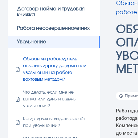
Обязан
Договор найма и трудовая
работе
книжка
ОБ
Работа несовершеннолетних
ОП
Увольнение
УВО
Обязан ли работодатель
оплатить дорогу до дома при
МЕ
увольнении на работе
вахтовым методом?
Что делать, если мне не
Пример
выплатили деньги в день
увольнения?
Работода
работода
Когда должны выдать расчёт
Компенси
при увольнении?
до места