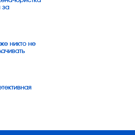
жена-юристка
 за
уже никто не
лачивать
етективная