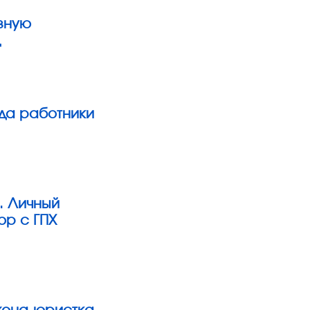
зную
д
гда работники
. Личный
ор с ГПХ