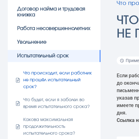
Что пр
Договор найма и трудовая
книжка
ЧТО
Работа несовершеннолетних
НЕ
Увольнение
Испытательный срок
Пример
Что происходит, если работник
Если раб
не прошёл испытательный
до оконч
срок?
письменн
указав п
Что будет, если я заболел во
имеете п
время испытательного срока?
дня.
Ссылка н
Какова максимальная
продолжительность
испытательного срока?