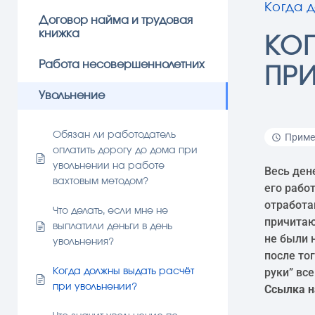
Когда 
Договор найма и трудовая
книжка
КО
Работа несовершеннолетних
ПР
Увольнение
Обязан ли работодатель
Пример
оплатить дорогу до дома при
увольнении на работе
Весь ден
вахтовым методом?
его рабо
отработа
Что делать, если мне не
причитаю
выплатили деньги в день
не были 
увольнения?
после то
руки” вс
Когда должны выдать расчёт
при увольнении?
Ссылка н