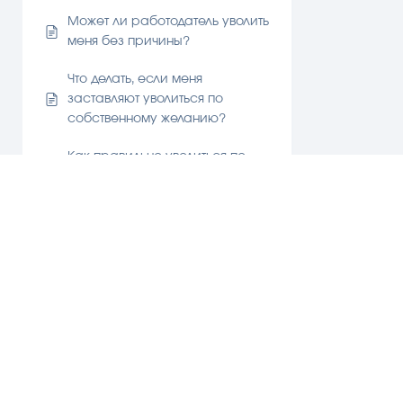
Может ли работодатель уволить
меня без причины?
Что делать, если меня
заставляют уволиться по
собственному желанию?
Как правильно уволиться по
собственному желанию?
Испытательный срок
Сверхурочная работа
Декрет и берменность
Больничный и охрана здоровья
График работы