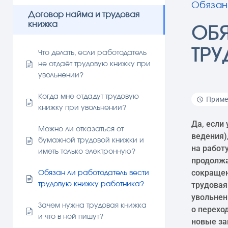
Обязан
Договор найма и трудовая
книжка
ОБЯ
ТР
Что делать, если работодатель
не отдаёт трудовую книжку при
увольнении?
Когда мне отдадут трудовую
Пример
книжку при увольнении?
Да, если
Можно ли отказаться от
ведения)
бумажной трудовой книжки и
на работ
иметь только электронную?
продолжа
сокращен
Обязан ли работодатель вести
трудовая
трудовую книжку работника?
увольнен
Зачем нужна трудовая книжка
о перехо
и что в ней пишут?
новые за