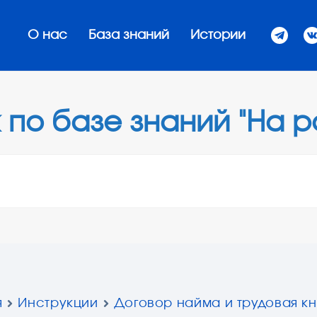
О нас
База знаний
Истории
 по базе знаний "На р
я
Инструкции
Договор найма и трудовая к