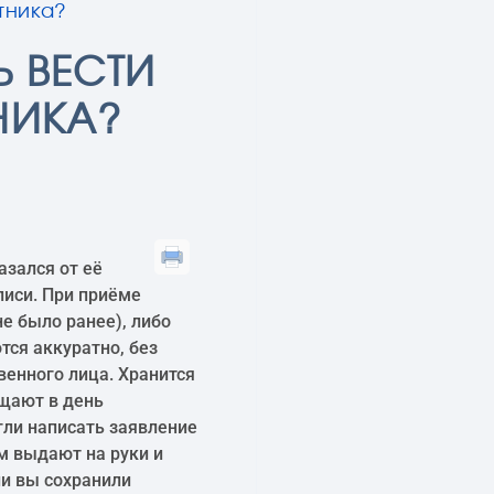
тника?
 ВЕСТИ
НИКА?
азался от её
писи. При приёме
не было ранее), либо
тся аккуратно, без
венного лица. Хранится
ащают в день
гли написать заявление
м выдают на руки и
ли вы сохранили