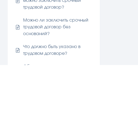
можно заключить срочный
трудовой договор?
Можно ли заключить срочный
трудовой договор без
оснований?
Что должно быть указано в
трудовом договоре?
Обязательно ли заключать
трудовой договор при приёме
на работу?
Работа несовершеннолетних
Увольнение
Испытательный срок