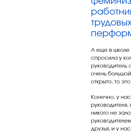
феминизм
работниц
трудовых
перформ
А еще в школе 
спросила у ко
руководитель с
очень большой
открыто, то эт
Конечно, у на
руководителя, 
никого не зало
руководителем.
друзья, и у на