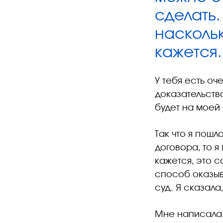
сделать.
насколь
кажется.
У тебя есть оч
доказательства
будет на моей
Так что я пошл
договора, то 
кажется, это 
способ оказыв
суд. Я сказала
Мне написала 