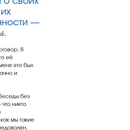
 о своих
 их
енности —
зы.
оговор. Я
то её
меня это был
ачно и
беседы без
 что никто
м
 как мы такие
недоволен.