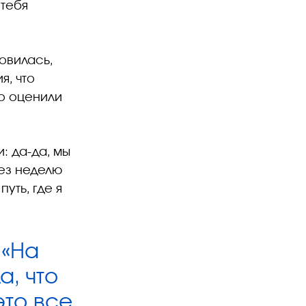
 тебя
овилась,
я, что
то оценили
: да-да, мы
рез неделю
уть, где я
 «На
а, что
это все