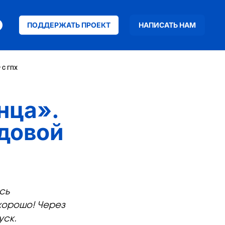
ПОДДЕРЖАТЬ ПРОЕКТ
НАПИСАТЬ НАМ
 С ГПХ
нца».
удовой
сь
 хорошо! Через
уск.