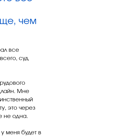
ще, чем
рал все
всего, суд
трудового
длайн. Мне
динственный
у, это через
е не одна.
у меня будет в