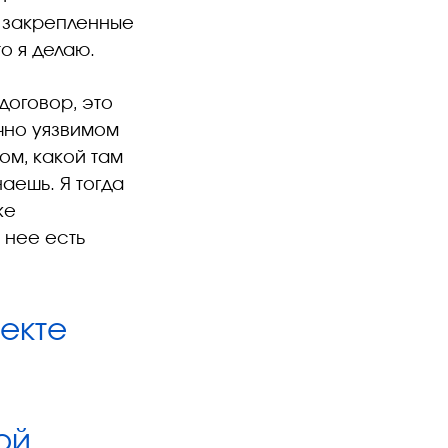
о закрепленные
о я делаю.
договор, это
очно уязвимом
ом, какой там
наешь. Я тогда
же
 нее есть
екте
ой