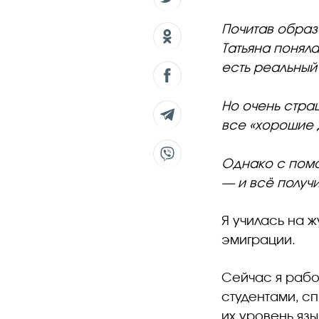
Почитав обра
Татьяна поняла
есть реальный
Но очень страш
все «хорошие д
Однако с помо
— и всё получ
Я училась на ж
эмиграции.
Сейчас я рабо
студентами, сп
их уровень яз