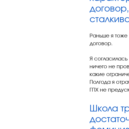
договор,
сталкива
Раньше я тоже 
договор.
Я согласилась 
ничего не про
какие ограниче
Полгода я отра
ГПХ не предус
Школа т
достато