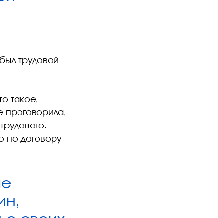
 был трудовой
то такое,
е проговорила,
 трудового.
то по договору
ые
ин,