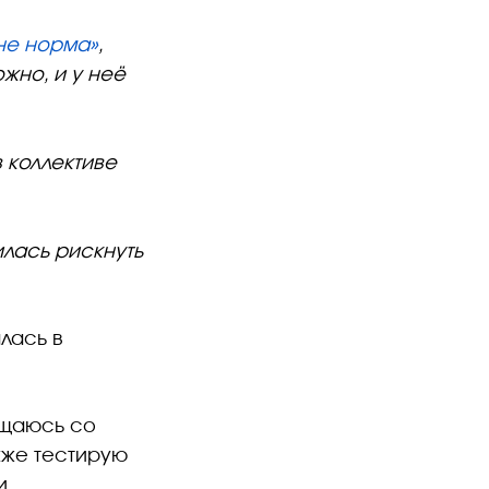
не норма»
,
жно, и у неё
в коллективе
лась рискнуть
алась в
бщаюсь со
кже тестирую
и