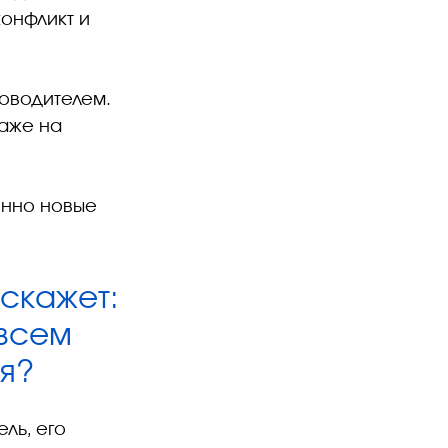
онфликт и
ководителем.
даже на
енно новые
 скажет:
 всем
я?
ль, его