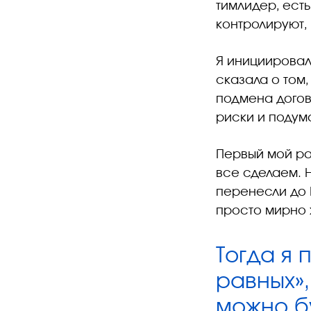
тимлидер, есть
контролируют, 
Я инициировал
сказала о том,
подмена догов
риски и подума
Первый мой ра
все сделаем. Н
перенесли до Но
просто мирно 
Тогда я
равных»,
можно бу